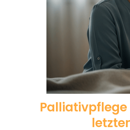
Palliativpfleg
letzt