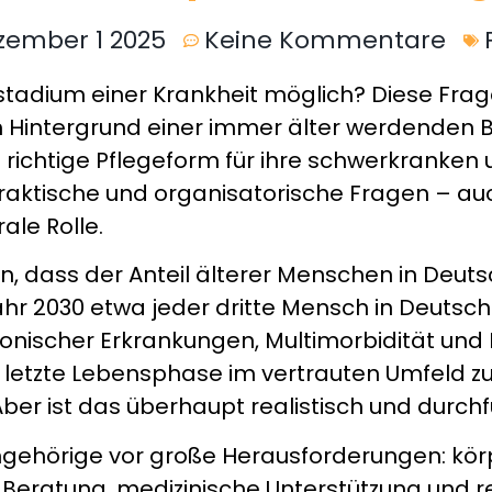
zember 1 2025
Keine Kommentare
dstadium einer Krankheit möglich? Diese Frag
 Hintergrund einer immer älter werdenden 
e richtige Pflegeform für ihre schwerkranke
r praktische und organisatorische Fragen – a
ale Rolle.
 dass der Anteil älterer Menschen in Deutsch
r 2030 etwa jeder dritte Mensch in Deutschl
ischer Erkrankungen, Multimorbidität und Pf
e letzte Lebensphase im vertrauten Umfeld z
ber ist das überhaupt realistisch und durch
 Angehörige vor große Herausforderungen: kör
n Beratung, medizinische Unterstützung und r