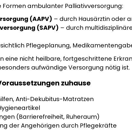
e Formen ambulanter Palliativversorgung:
ersorgung (AAPV)
– durch Hausärztin oder 
ivversorgung (SAPV)
– durch multidisziplinä
insichtlich Pflegeplanung, Medikamenteng
n eine nicht heilbare, fortgeschrittene Erkr
besonders aufwändige Versorgung nötig ist.
 Voraussetzungen zuhause
hilfen, Anti-Dekubitus-Matratzen
Hygieneartikel
ngen (Barrierefreiheit, Ruheraum)
ng der Angehörigen durch Pflegekräfte