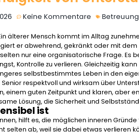
2026
Keine Kommentare
Betreuung
n: Ein älterer Mensch kommt im Alltag zuneh
iert er abwehrend, gekränkt oder mit dem Sa
 selten nur eine organisatorische Frage. Es b
, Kontrolle zu verlieren. Gleichzeitig kann fr
längeres selbstbestimmtes Leben in den eig
inem Senior respektvoll und wirksam über Unt
 einem guten Zeitpunkt und klaren, aber emp
ame Lösung, die Sicherheit und Selbstständi
nsibel ist
nen, hilft es, die möglichen inneren Gründe 
selten ab, weil sie dabei etwas verlieren kön