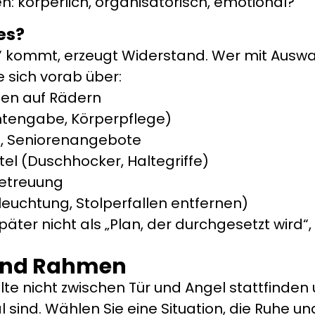
n: körperlich, organisatorisch, emotional?
es?
e“ kommt, erzeugt Widerstand. Wer mit Ausw
 sich vorab über:
ssen auf Rädern
ntengabe, Körperpflege)
e, Seniorenangebote
tel (Duschhocker, Haltegriffe)
etreuung
uchtung, Stolperfallen entfernen)
päter nicht als „Plan, der durchgesetzt wird“
 und Rahmen
lte nicht zwischen Tür und Angel stattfinde
l sind. Wählen Sie eine Situation, die Ruhe u