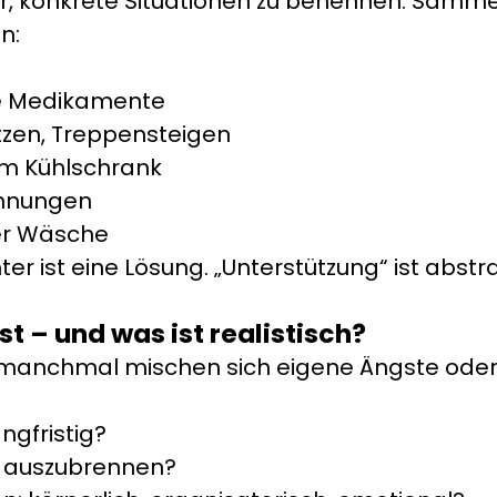
ser, konkrete Situationen zu benennen. Sammel
n:
te Medikamente
tzen, Treppensteigen
im Kühlschrank
chnungen
er Wäsche
er ist eine Lösung. „Unterstützung“ ist abst
t – und was ist realistisch?
 manchmal mischen sich eigene Ängste oder 
ngfristig?
ne auszubrennen?