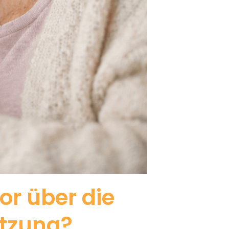
or über die
ützung?