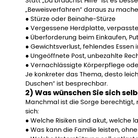
Statt „Du brauchst Hilfe“ ist es bes
„Beweisverfahren“ daraus zu mache
Stürze oder Beinahe-Stürze
Vergessene Herdplatte, verpass
Überforderung beim Einkaufen, Pu
Gewichtsverlust, fehlendes Essen 
Ungeöffnete Post, unbezahlte Re
Vernachlässigte Körperpflege od
Je konkreter das Thema, desto leicht
Duschen“ ist besprechbar.
2) Was wünschen Sie sich selbs
Manchmal ist die Sorge berechtigt,
sich:
Welche Risiken sind akut, welche la
Was kann die Familie leisten, oh